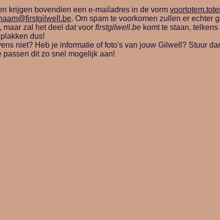
len krijgen bovendien een e-mailadres in de vorm
voortotem.tote
aam@firstgilwell.be
. Om spam te voorkomen zullen er echter ge
 maar zal het deel dat voor
firstgilwell.be
komt te staan, telkens
plakken dus!
ns niet? Heb je informatie of foto's van jouw Gilwell? Stuur d
 passen dit zo snel mogelijk aan!