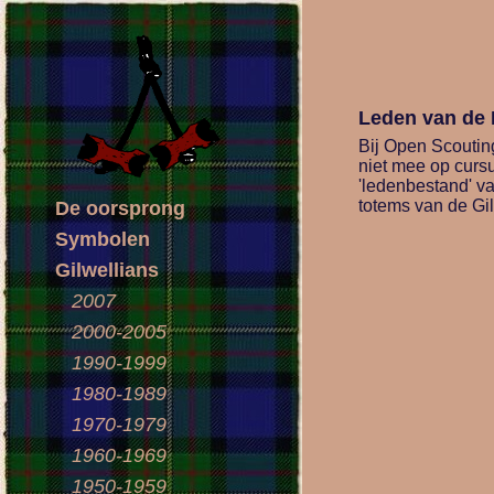
Leden van de 
Bij Open Scouting
niet mee op cursu
'ledenbestand' va
totems van de Gil
De oorsprong
Symbolen
Gilwellians
2007
2000-2005
1990-1999
1980-1989
1970-1979
1960-1969
1950-1959