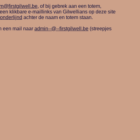
m@firstgilwell.be
, of bij gebrek aan een totem,
en klikbare e-maillinks van Gilwellians op deze site
onderlijnd
achter de naam en totem staan.
an een mail naar
admin--@--firstgilwell.be
(streepjes